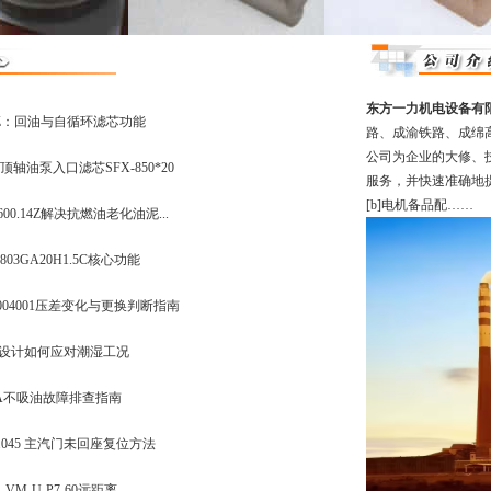
东方一力机电设备有
.15Z：回油与自循环滤芯功能
路、成渝铁路、成绵
公司为企业的大修、
轴油泵入口滤芯SFX-850*20
服务，并快速准确地
[b]电机备品配……
00.14Z解决抗燃油老化油泥...
03GA20H1.5C核心功能
004001压差变化与更换判断指南
空度设计如何应对潮湿工况
P-1A不吸油故障排查指南
3.045 主汽门未回座复位方法
VM-U-P7-60远距离...