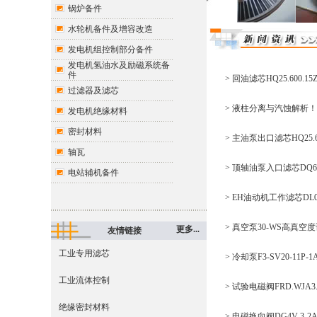
锅炉备件
水轮机备件及增容改造
发电机组控制部分备件
发电机氢油水及励磁系统备
件
> 回油滤芯HQ25.600
过滤器及滤芯
> 液柱分离与汽蚀解析！顶
发电机绝缘材料
密封材料
> 主油泵出口滤芯HQ25.6
轴瓦
> 顶轴油泵入口滤芯DQ68
电站辅机备件
> EH油动机工作滤芯DL
> 真空泵30-WS高真
更多...
友情链接
工业专用滤芯
> 冷却泵F3-SV20-11
工业流体控制
> 试验电磁阀FRD.WJA
绝缘密封材料
> 电磁换向阀DG4V-3-2A-