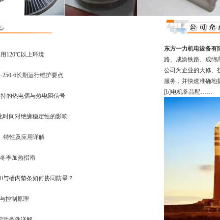
东方一力机电设备有
禁用120℃以上环境
路、成渝铁路、成绵
公司为企业的大修、
-250-6长期运行维护要点
服务，并快速准确地
[b]电机备品配……
控表支持的热电偶与热电阻信号
固化时间对绝缘稳定性的影响
F级）特性及应用详解
30冬季加热指南
30与槽内垫条如何协同防晕？
作用与控制原理
0B启动条件详解