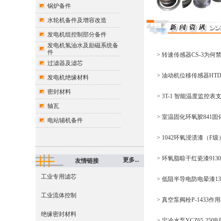
锅炉备件
水轮机备件及增容改造
发电机组控制部分备件
发电机氢油水及励磁系统备
件
> 转速传感器CS-3为何
过滤器及滤芯
> 油动机位移传感器HTD
发电机绝缘材料
密封材料
> 3T-1 智能温度监
轴瓦
> 室温固化环氧胶841
电站辅机备件
> 1042环氧浸渍漆（
> 环氧脂晾干红瓷漆91
更多...
友情链接
工业专用滤芯
> 低阻半导电防电晕漆1
工业流体控制
> 真空泵阀栓P-1433
绝缘密封材料
> 定冷水泵YCZ65-25