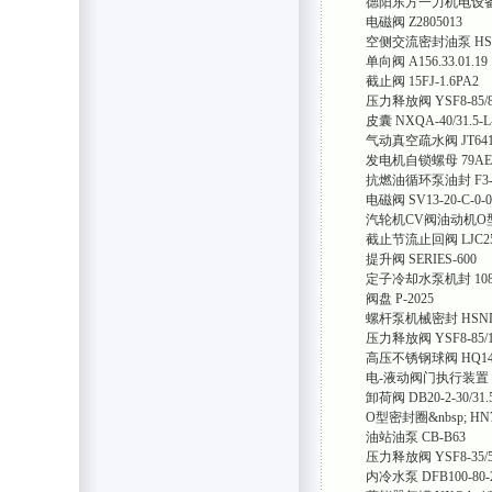
德阳东方一力机电设
电磁阀 Z2805013
空侧交流密封油泵 HSNH
单向阀 A156.33.01.19
截止阀 15FJ-1.6PA2
压力释放阀 YSF8-85/8
皮囊 NXQA-40/31.5-L
气动真空疏水阀 JT641
发电机自锁螺母 79AE-0
抗燃油循环泵油封 F3-1C
电磁阀 SV13-20-C-0-0
汽轮机CV阀油动机O型圈
截止节流止回阀 LJC25-
提升阀 SERIES-600
定子冷却水泵机封 108U
阀盘 P-2025
螺杆泵机械密封 HSND2
压力释放阀 YSF8-85/1
高压不锈钢球阀 HQ14.
电-液动阀门执行装置 SV4-2
卸荷阀 DB20-2-30/31
O型密封圈&nbsp; HN74
油站油泵 CB-B63
压力释放阀 YSF8-35/5
内冷水泵 DFB100-80-