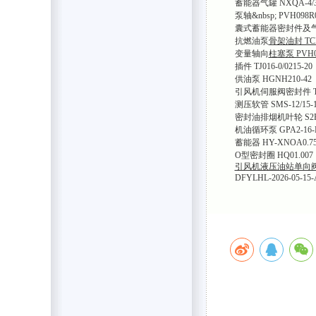
蓄能器气罐 NXQA-4/3
泵轴&nbsp; PVH098R
囊式蓄能器密封件及气嘴 N
抗燃油泵
骨架油封 TCM
变量轴向
柱塞泵 PVH09
插件 TJ016-0/0215-20
供油泵 HGNH210-42
引风机伺服阀密封件 TY
测压软管 SMS-12/15-1
密封油排烟机叶轮 S2FD
机油循环泵 GPA2-16-E-
蓄能器 HY-XNOA0.75
O型密封圈 HQ01.007
引风机液压油站单向阀 XM
DFYLHL-2026-05-15-