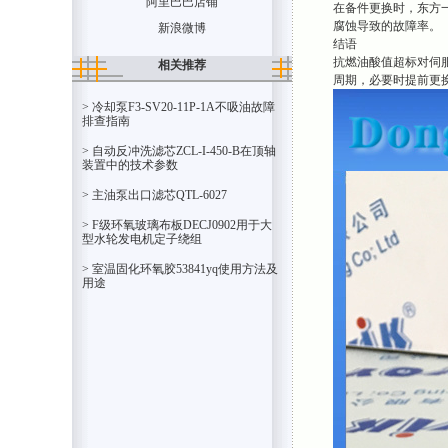
阿里巴巴店铺
在备件更换时，东方一
腐蚀导致的故障率。
新浪微博
结语
抗燃油酸值超标对伺
相关推荐
周期，必要时提前更
> 冷却泵F3-SV20-11P-1A不吸油故障
排查指南
> 自动反冲洗滤芯ZCL-I-450-B在顶轴
装置中的技术参数
> 主油泵出口滤芯QTL-6027
> F级环氧玻璃布板DECJ0902用于大
型水轮发电机定子绕组
> 室温固化环氧胶53841yq使用方法及
用途