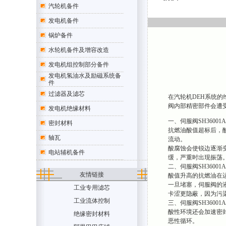
汽轮机备件
发电机备件
锅炉备件
水轮机备件及增容改造
发电机组控制部分备件
发电机氢油水及励磁系统备
件
过滤器及滤芯
在汽轮机DEH系统的
阀内部精密部件会遭
发电机绝缘材料
一、伺服阀SH36001
密封材料
抗燃油酸值超标后，
轴瓦
流动。
酸腐蚀会使锐边逐渐
电站辅机备件
缓，严重时出现振荡。
二、伺服阀SH36001
友情链接
酸值升高的抗燃油在运
一旦堵塞，伺服阀的
工业专用滤芯
卡涩更隐蔽，因为污
工业流体控制
三、伺服阀SH36001
酸性环境还会加速密
绝缘密封材料
恶性循环。