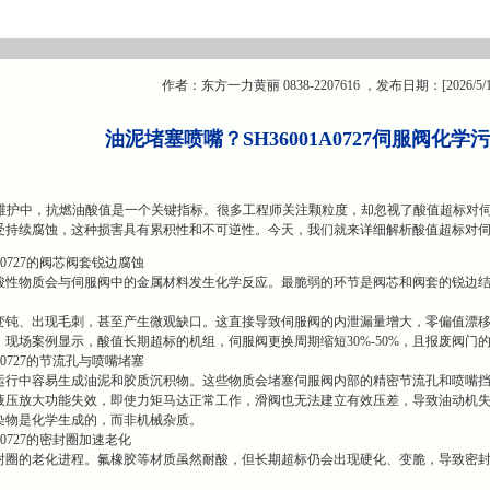
作者：东方一力黄丽 0838-2207616 ，发布日期：[2026/5/
油泥堵塞喷嘴？SH36001A0727伺服阀化
维护中，抗燃油酸值是一个关键指标。很多工程师关注颗粒度，却忽视了酸值超标对伺服阀
受持续腐蚀，这种损害具有累积性和不可逆性。今天，我们就来详细解析酸值超标对
A0727的阀芯阀套锐边腐蚀
酸性物质会与伺服阀中的金属材料发生化学反应。最脆弱的环节是阀芯和阀套的锐边
变钝、出现毛刺，甚至产生微观缺口。这直接导致伺服阀的内泄漏量增大，零偏值漂移
现场案例显示，酸值长期超标的机组，伺服阀更换周期缩短30%-50%，且报废阀门
A0727的节流孔与喷嘴堵塞
行中容易生成油泥和胶质沉积物。这些物质会堵塞伺服阀内部的精密节流孔和喷嘴挡板
液压放大功能失效，即使力矩马达正常工作，滑阀也无法建立有效压差，导致油动机
染物是化学生成的，而非机械杂质。
A0727的密封圈加速老化
封圈的老化进程。氟橡胶等材质虽然耐酸，但长期超标仍会出现硬化、变脆，导致密