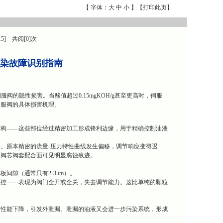
【 字体：
大
中
小
】【
打印此页
】
15] 共阅[0]次
学污染故障识别指南
的隐性损害。当酸值超过0.15mgKOH/g甚至更高时，伺服
伺服阀的具体损害机理。
结构——这些部位经过精密加工形成锋利边缘，用于精确控制油液
。原本精密的流量-压力特性曲线发生偏移，调节响应变得迟
的阀芯阀套配合面可见明显腐蚀痕迹。
间隙（通常只有2-3μm）。
失控——表现为阀门全开或全关，失去调节能力。这比单纯的颗粒
封性能下降，引发外泄漏。泄漏的油液又会进一步污染系统，形成