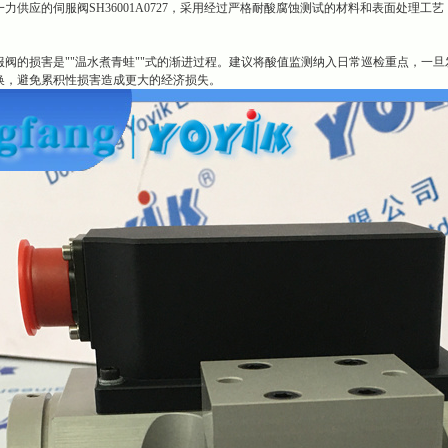
力供应的伺服阀SH36001A0727，采用经过严格耐酸腐蚀测试的材料和表面处理
服阀的损害是""温水煮青蛙""式的渐进过程。建议将酸值监测纳入日常巡检重点，一
换，避免累积性损害造成更大的经济损失。