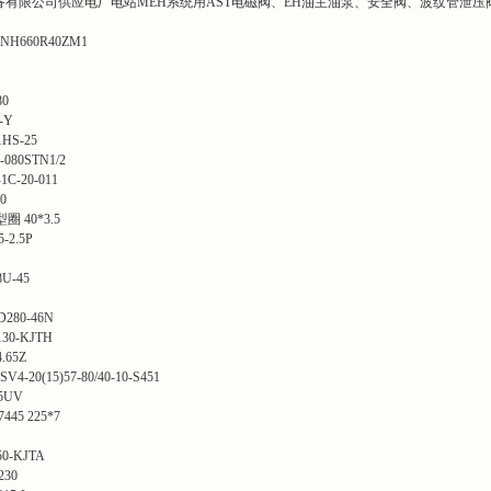
备有限公司供应电厂电站MEH系统用AST电磁阀、EH油主油泵、安全阀、波纹管泄
660R40ZM1
0
-Y
HS-25
80STN1/2
-20-011
0
 40*3.5
2.5P
-45
80-46N
30-KJTH
65Z
0(15)57-80/40-10-S451
.5UV
45 225*7
0-KJTA
230