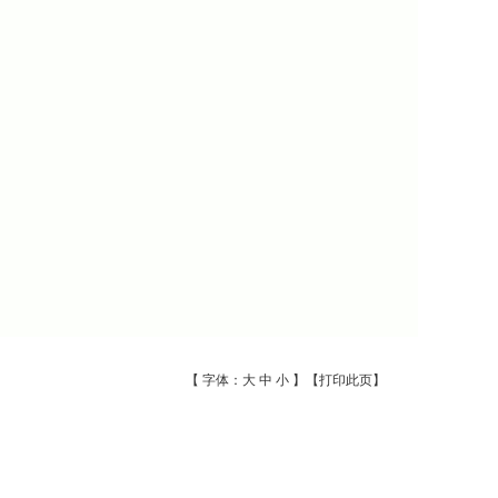
【 字体：
大
中
小
】【
打印此页
】