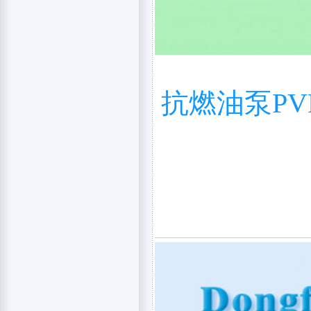
抗燃油泵PVH0