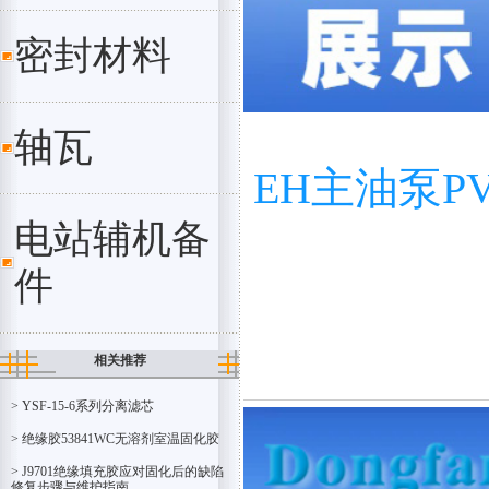
密封材料
轴瓦
EH主油泵PVH
电站辅机备
件
相关推荐
> YSF-15-6系列分离滤芯
> 绝缘胶53841WC无溶剂室温固化胶
> J9701绝缘填充胶应对固化后的缺陷
修复步骤与维护指南