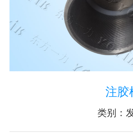
注胶枪
类别：